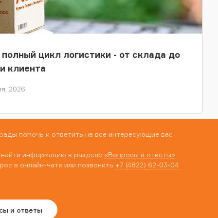
 полный цикл логистики - от склада до
и клиента
я, 2026
рады помочь и ответить на все интересующие вас
 найти информацию в разделе
«Вопросы и ответы»
,
рос в онлайн-чате или позвонить
+7 (4822) 62-03-04
сы и ответы