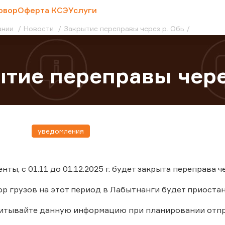
овор
Оферта КСЭ
Услуги
ании
Новости
Закрытие переправы через р. Обь
тие переправы чере
уведомления
ты, с 01.11 до 01.12.2025 г. будет закрыта переправа
ор грузов на этот период в Лабытнанги будет приоста
читывайте данную информацию при планировании отпр