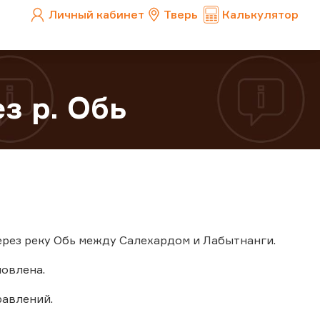
Личный кабинет
Тверь
Калькулятор
з р. Обь
 через реку Обь между Салехардом и Лабытнанги.
новлена.
авлений.