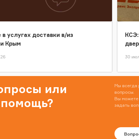
 в услугах доставки в/из
КСЭ:
ки Крым
двер
026
30 июл
вопросы или
Мы всегда 
вопросы.
Вы можете
 помощь?
задать воп
Вопро