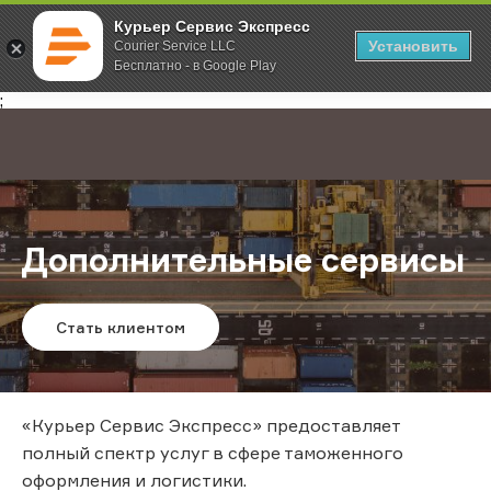
Курьер Сервис Экспресс
Установить
Courier Service LLC
Бесплатно - в Google Play
Главная
Услуги
Международная курьерская доставка
;
Дополнительные сервисы
Стать клиентом
«Курьер Сервис Экспресс» предоставляет
полный спектр услуг в сфере таможенного
оформления и логистики.