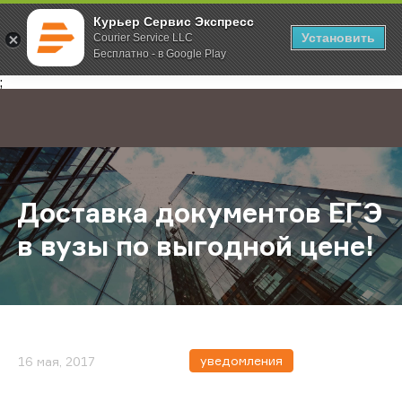
Курьер Сервис Экспресс
Установить
Courier Service LLC
Бесплатно - в Google Play
Главная
О компании
Новости
Доставка документов ЕГЭ в вузы 
;
Доставка документов ЕГЭ
в вузы по выгодной цене!
уведомления
16 мая, 2017