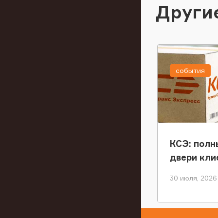
Други
события
КСЭ: полн
двери кли
30 июля, 2026