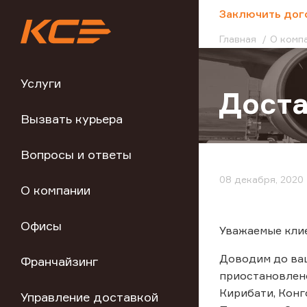
;
Заключить дог
Главная
О комп
Услуги
Дост
Вызвать курьера
Вопросы и ответы
08 декабря, 2020
О компании
Офисы
Уважаемые кли
Доводим до ва
Франчайзинг
приостановлено:
Кирибати, Конго
Управление доставкой