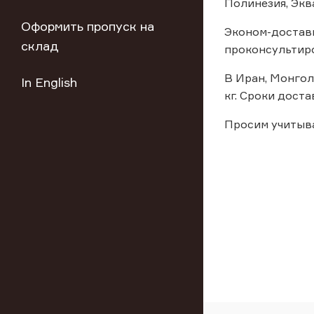
Полинезия, Экв
Оформить пропуск на
Эконом-доставк
склад
проконсультиро
В Иран, Монгол
In English
кг. Сроки доста
Просим учитыв