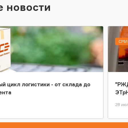
е новости
СМИ 
ый цикл логистики - от склада до
"РЖД
ента
ЭТр
28 июл