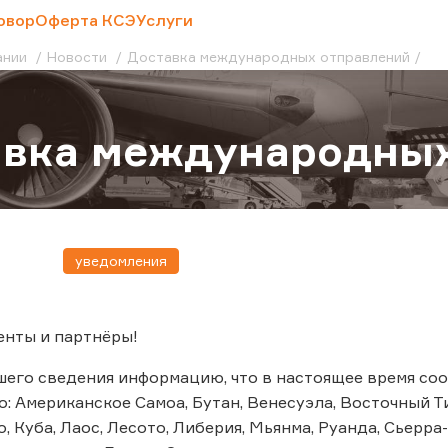
овор
Оферта КСЭ
Услуги
ании
Новости
Доставка международных отправлений
авка международных
уведомления
енты и партнёры!
шего сведения информацию, что в настоящее время с
 Американское Самоа, Бутан, Венесуэла, Восточный Тим
, Куба, Лаос, Лесото, Либерия, Мьянма, Руанда, Сьерра