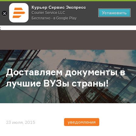
Курьер Сервис Экспресс
Установить
Courier Service LLC
Бесплатно - в Google Play
Главная
О компании
Новости
Доставляем документы в лучшие 
;
Доставляем документы в
лучшие ВУЗы страны!
уведомления
23 июля, 2015