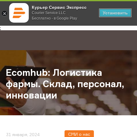
Курьер Сервис Экспресс
Установить
Courier Service LLC
Бесплатно - в Google Play
Главная
О компании
Новости
Ecomhub: Логистика фармы. Склад
;
Ecomhub: Логистика
фармы. Склад, персонал,
инновации
СМИ о нас
31 января, 2024