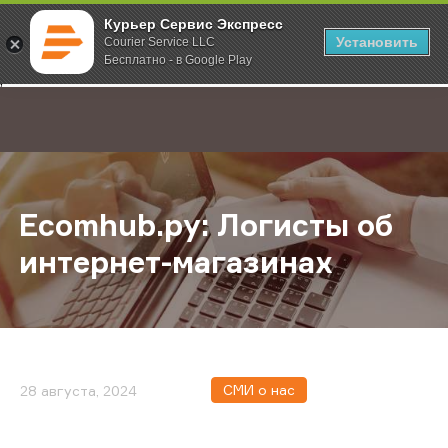
Курьер Сервис Экспресс
Установить
Courier Service LLC
Бесплатно - в Google Play
Главная
О компании
Новости
Ecomhub.ру: Логисты об интернет
;
Ecomhub.ру: Логисты об
интернет-магазинах
СМИ о нас
28 августа, 2024