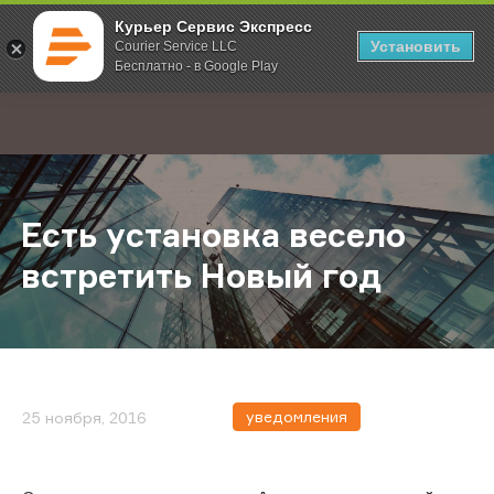
Курьер Сервис Экспресс
Установить
Courier Service LLC
Бесплатно - в Google Play
Главная
О компании
Новости
Есть установка весело встретить
;
Есть установка весело
встретить Новый год
уведомления
25 ноября, 2016