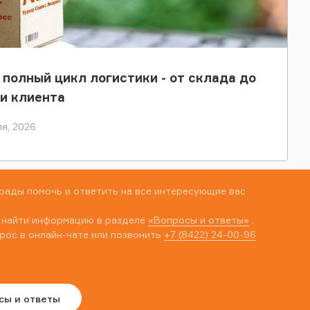
 полный цикл логистики - от склада до
и клиента
я, 2026
рады помочь и ответить на все интересующие вас
 найти информацию в разделе
«Вопросы и ответы»
,
рос в онлайн-чате или позвонить
+7 (8422) 24-00-96
сы и ответы