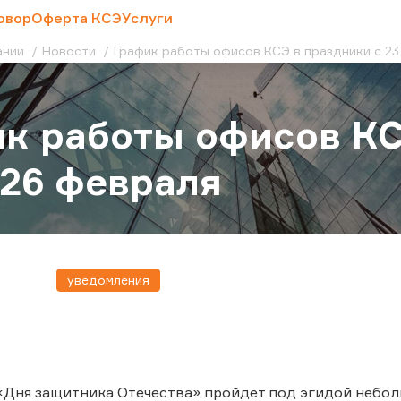
овор
Оферта КСЭ
Услуги
ании
Новости
График работы офисов КСЭ в праздники с 23
к работы офисов КС
 26 февраля
уведомления
Дня защитника Отечества» пройдет под эгидой небол