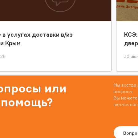
 в услугах доставки в/из
КСЭ:
ки Крым
двер
026
30 июл
вопросы или
Мы всегда 
вопросы.
Вы можете
 помощь?
задать воп
Вопро