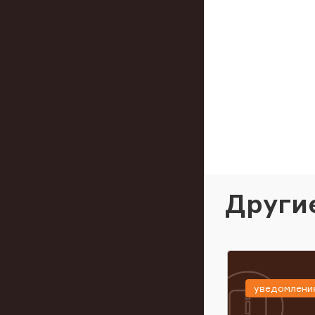
Други
уведомлени