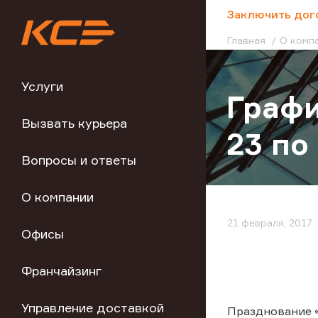
;
Заключить дог
Главная
О комп
Услуги
Графи
Вызвать курьера
23 по
Вопросы и ответы
О компании
21 февраля, 2017
Офисы
Франчайзинг
Управление доставкой
Празднование «