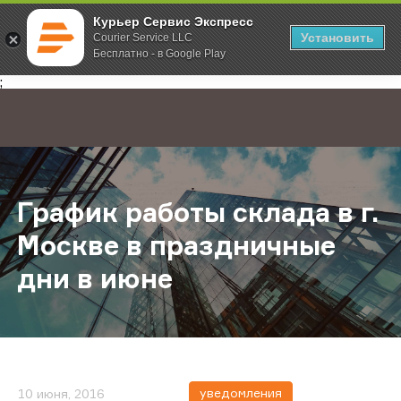
Курьер Сервис Экспресс
Установить
Courier Service LLC
Бесплатно - в Google Play
Главная
О компании
Новости
График работы склада в г. Москве
;
График работы склада в г.
Москве в праздничные
дни в июне
уведомления
10 июня, 2016