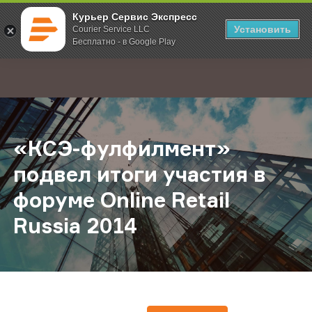
Курьер Сервис Экспресс
Установить
Courier Service LLC
Бесплатно - в Google Play
Главная
О компании
Новости
«КСЭ-фулфилмент» подвел итоги уч
;
«КСЭ-фулфилмент»
подвел итоги участия в
форуме Online Retail
Russia 2014