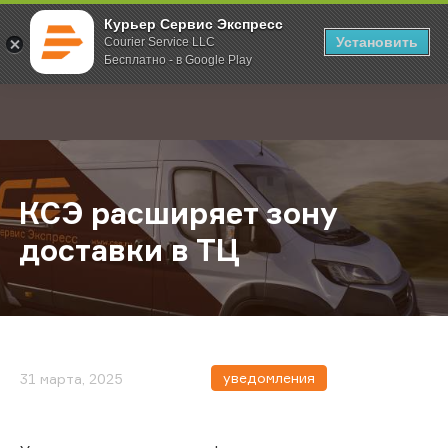
Курьер Сервис Экспресс
Установить
Courier Service LLC
Бесплатно - в Google Play
Главная
О компании
Новости
КСЭ расширяет зону доставки в Т
;
КСЭ расширяет зону
доставки в ТЦ
уведомления
31 марта, 2025