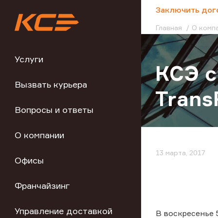
;
Заключить дог
Главная
О комп
Услуги
КСЭ с
Вызвать курьера
Trans
Вопросы и ответы
О компании
13 марта, 2017
Офисы
Франчайзинг
Управление доставкой
В воскресенье 