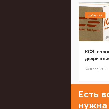
события
КСЭ: полн
двери кли
30 июля, 2026
Есть 
нужна