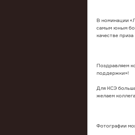
В номинации «Л
самым юным бол
качестве приза
Поздравляем ко
поддержки»!
Для КСЭ больша
желаем коллега
Фотографии мож