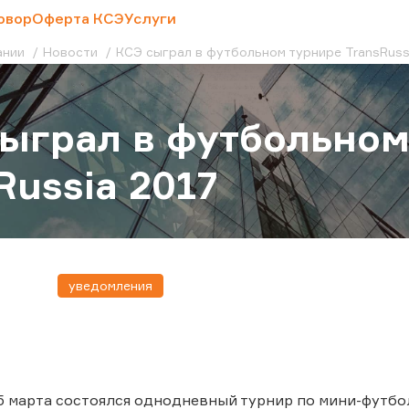
овор
Оферта КСЭ
Услуги
ании
Новости
КСЭ сыграл в футбольном турнире TransRuss
ыграл в футбольном
Russia 2017
уведомления
5 марта состоялся однодневный турнир по мини-футбол