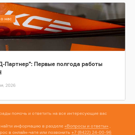
о нас
-Партнер": Первые полгода работы
Н
я, 2026
рады помочь и ответить на все интересующие вас
 найти информацию в разделе
«Вопросы и ответы»
,
рос в онлайн-чате или позвонить
+7 (8422) 24-00-96