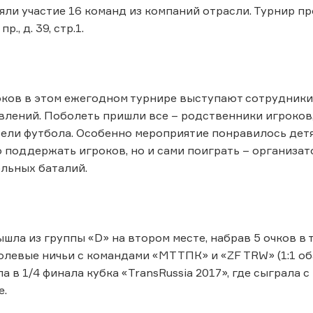
яли участие 16 команд из компаний отрасли. Турнир п
., д. 39, стр.1.
оков в этом ежегодном турнире выступают сотрудники
лений. Поболеть пришли все – родственники игроков, 
ели футбола. Особенно мероприятие понравилось дет
о поддержать игроков, но и сами поиграть – организ
льных баталий.
шла из группы «D» на втором месте, набрав 5 очков в 
 голевые ничьи с командами «МТТПК» и «ZF TRW» (1:1 о
а в 1/4 финала кубка «TransRussia 2017», где сыграла
е.