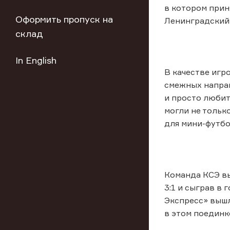
в котором прин
Оформить пропуск на
Ленинградский пр
склад
In English
В качестве игр
смежных направ
и просто любит
могли не тольк
для мини-футбо
Команда КСЭ вы
3:1 и сыграв в
Экспресс» вышл
в этом поединк