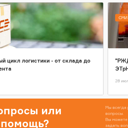
СМИ 
ый цикл логистики - от склада до
"РЖД
ента
ЭТр
28 июл
вопросы или
Мы всегда 
вопросы.
Вы можете
 помощь?
задать воп