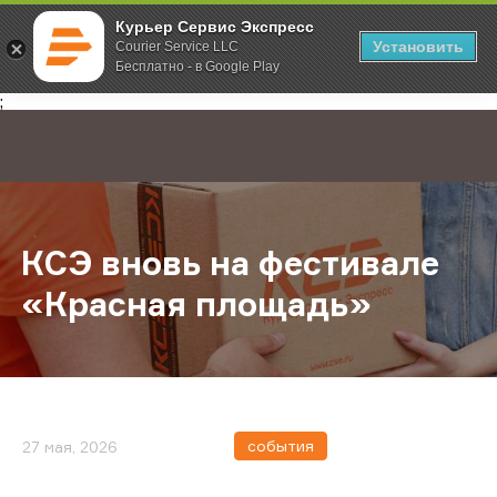
Курьер Сервис Экспресс
Установить
Courier Service LLC
Бесплатно - в Google Play
Главная
О компании
Новости
КСЭ вновь на фестивале «Красная
;
КСЭ вновь на фестивале
«Красная площадь»
события
27 мая, 2026