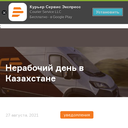
Курьер Сервис Экспресс
Установить
Courier Service LLC
Бесплатно - в Google Play
Главная
О компании
Новости
Нерабочий день в Казахстане
;
Нерабочий день в
Казахстане
уведомления
27 августа, 2021