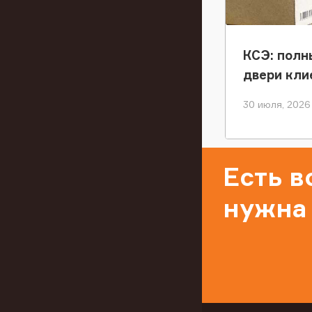
КСЭ: полн
двери кли
30 июля, 2026
Есть 
нужна