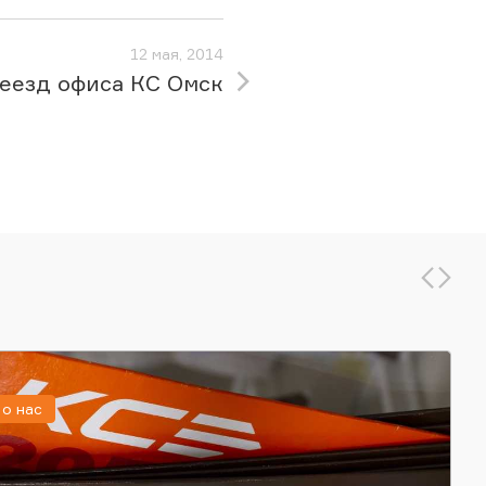
12 мая, 2014
еезд офиса КС Омск
о нас