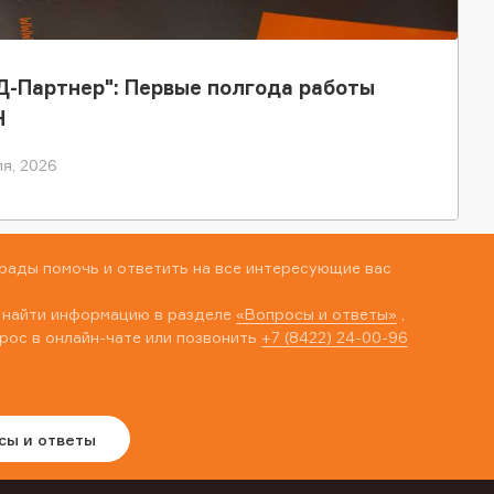
-Партнер": Первые полгода работы
Н
я, 2026
рады помочь и ответить на все интересующие вас
 найти информацию в разделе
«Вопросы и ответы»
,
рос в онлайн-чате или позвонить
+7 (8422) 24-00-96
сы и ответы