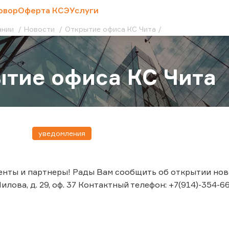
овор
Оферта КСЭ
Услуги
ании
Новости
Открытие офиса КС Чита
тие офиса КС Чита
уведомления
нты и партнеры! Рады Вам сообщить об открытии ново
Шилова, д. 29, оф. 37 Контактный телефон: +7(914)-354-6