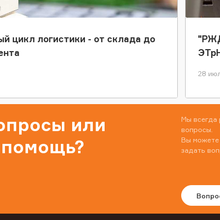
ый цикл логистики - от склада до
"РЖД
ента
ЭТр
28 июл
вопросы или
Мы всегда 
вопросы.
Вы можете
 помощь?
задать воп
Вопро