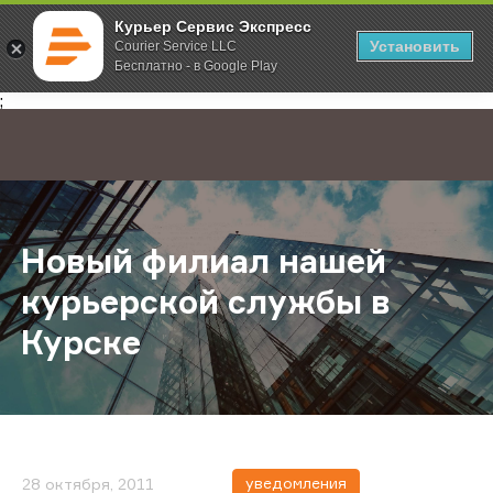
Курьер Сервис Экспресс
Установить
Courier Service LLC
Бесплатно - в Google Play
Главная
О компании
Новости
Новый филиал нашей курьерской 
;
Новый филиал нашей
курьерской службы в
Курске
уведомления
28 октября, 2011