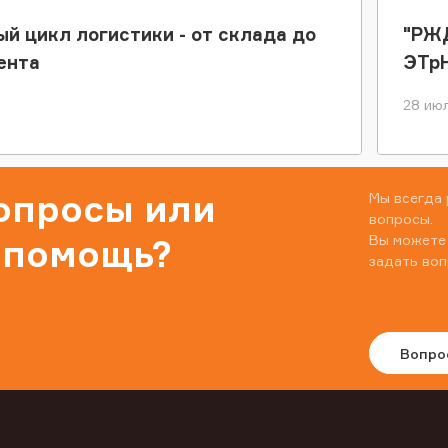
ый цикл логистики - от склада до
"РЖД
ента
ЭТр
28 июл
вопросы или
Мы всегда 
вопросы.
Вы можете
 помощь?
задать воп
Вопро