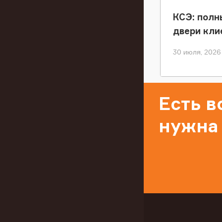
КСЭ: полн
двери кли
30 июля, 2026
Есть 
нужна