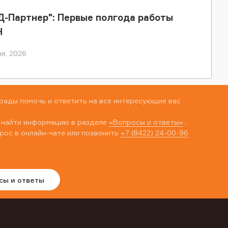
-Партнер": Первые полгода работы
Н
я, 2026
рады помочь и ответить на все интересующие вас
 найти информацию в разделе
«Вопросы и ответы»
,
рос в онлайн-чате или позвонить
+7 (8422) 24-00-96
сы и ответы