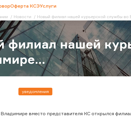
овор
Оферта КСЭ
Услуги
ании
Новости
Новый филиал нашей курьерской службы во В
 филиал нашей кур
мире...
уведомления
о Владимире вместо представителя КС открылся филиа