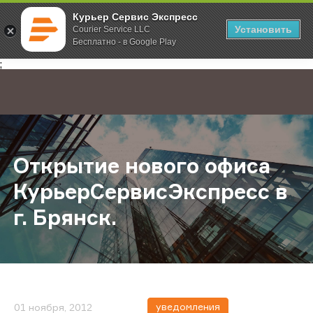
Курьер Сервис Экспресс
Установить
Courier Service LLC
Бесплатно - в Google Play
Главная
О компании
Новости
Открытие нового офиса КурьерСер
;
Открытие нового офиса
КурьерСервисЭкспресс в
г. Брянск.
уведомления
01 ноября, 2012