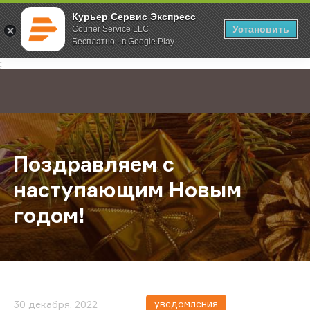
Курьер Сервис Экспресс
Установить
Courier Service LLC
Бесплатно - в Google Play
Главная
О компании
Новости
Поздравляем с наступающим Нов
;
Поздравляем с
наступающим Новым
годом!
уведомления
30 декабря, 2022