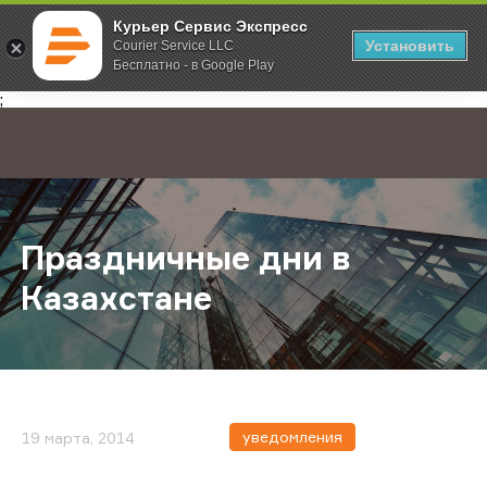
Курьер Сервис Экспресс
Установить
Courier Service LLC
Бесплатно - в Google Play
Главная
О компании
Новости
Праздничные дни в Казахстане
;
Праздничные дни в
Казахстане
уведомления
19 марта, 2014