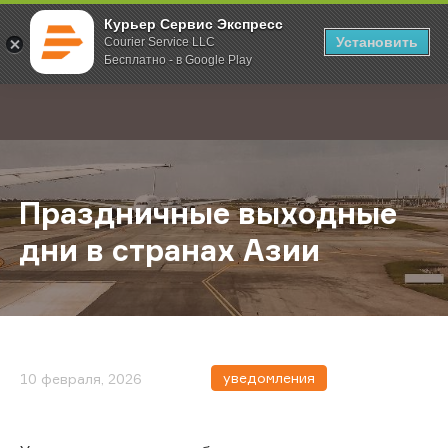
Курьер Сервис Экспресс
Установить
Courier Service LLC
Бесплатно - в Google Play
Главная
О компании
Новости
Праздничные выходные дни в стр
;
Праздничные выходные
дни в странах Азии
уведомления
10 февраля, 2026