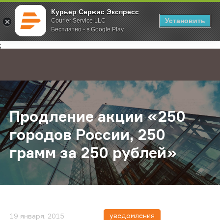
Курьер Сервис Экспресс
Установить
Courier Service LLC
Бесплатно - в Google Play
Главная
О компании
Новости
Продление акции «250 городов Ро
;
Продление акции «250
городов России, 250
грамм за 250 рублей»
уведомления
19 января, 2015