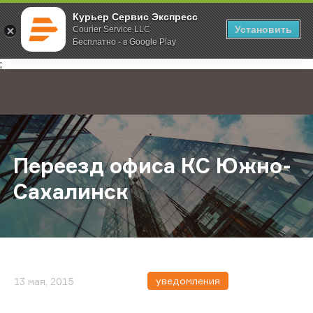
Курьер Сервис Экспресс
Установить
Courier Service LLC
Бесплатно - в Google Play
Главная
О компании
Новости
Переезд офиса КС Южно-Сахалин
;
Переезд офиса КС Южно-
Сахалинск
уведомления
13 мая, 2015