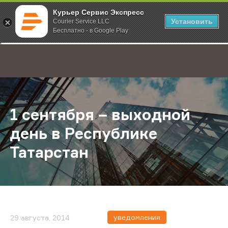
Курьер Сервис Экспресс
Установить
Courier Service LLC
Бесплатно - в Google Play
Главная
О компании
Новости
1 сентября – выходной день в Рес
;
1 сентября – выходной
день в Республике
Татарстан
уведомления
29 августа, 2014