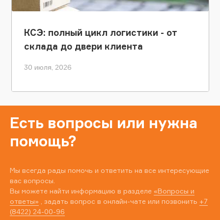
КСЭ: полный цикл логистики - от
склада до двери клиента
30 июля, 2026
Есть вопросы или нужна
помощь?
Мы всегда рады помочь и ответить на все интересующие
вас вопросы.
Вы можете найти информацию в разделе
«Вопросы и
ответы»
, задать вопрос в онлайн-чате или позвонить
+7
(8422) 24-00-96