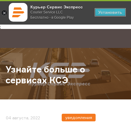
Курьер Сервис Экспресс
Установить
Courier Service LLC
Бесплатно - в Google Play
Главная
О компании
Новости
Узнайте больше о сервисах КСЭ
;
Узнайте больше о
сервисах КСЭ
уведомления
04 августа, 2022