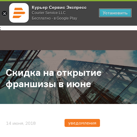
Курьер Сервис Экспресс
Установить
Courier Service LLC
Бесплатно - в Google Play
Главная
О компании
Новости
Скидка на открытие франшизы в и
;
Скидка на открытие
франшизы в июне
уведомления
14 июня, 2018