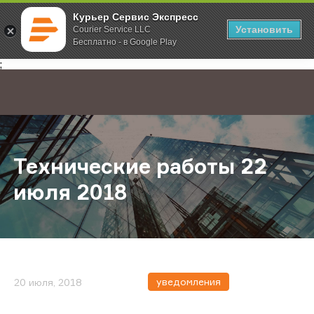
Курьер Сервис Экспресс
Установить
Courier Service LLC
Бесплатно - в Google Play
Главная
О компании
Новости
Технические работы 22 июля 201
;
Технические работы 22
июля 2018
уведомления
20 июля, 2018