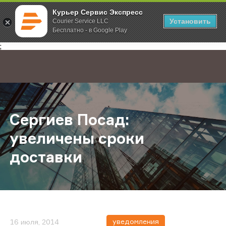
Курьер Сервис Экспресс
Установить
Courier Service LLC
Бесплатно - в Google Play
Главная
О компании
Новости
Сергиев Посад: увеличены сроки 
;
Сергиев Посад:
увеличены сроки
доставки
уведомления
16 июля, 2014