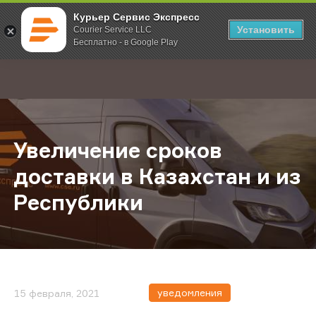
Курьер Сервис Экспресс
Установить
Courier Service LLC
Бесплатно - в Google Play
Главная
О компании
Новости
Увеличение сроков доставки в Ка
;
Увеличение сроков
доставки в Казахстан и из
Республики
уведомления
15 февраля, 2021