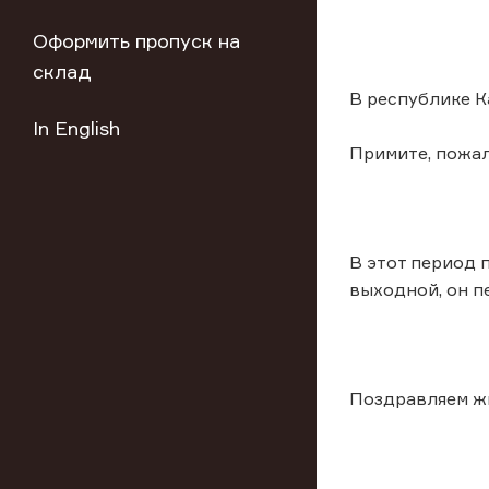
Оформить пропуск на
склад
В республике Ка
In English
Примите, пожал
В этот период 
выходной, он п
Поздравляем ж