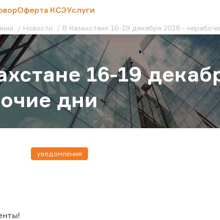
овор
Оферта КСЭ
Услуги
ании
Новости
В Казахстане 16-19 декабря 2016 - нерабоч
ахстане 16-19 декабр
очие дни
уведомления
енты!