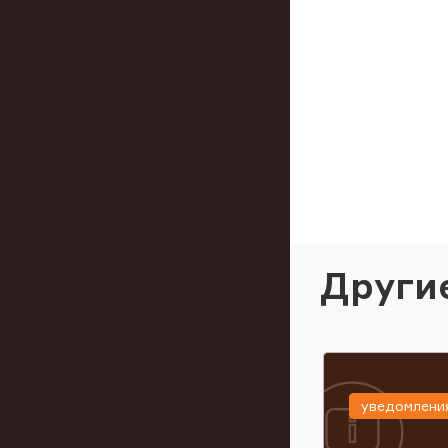
Други
уведомлени