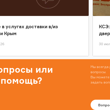
 в услугах доставки в/из
КСЭ:
ки Крым
двер
026
30 июл
вопросы или
Мы всегда 
вопросы.
Вы можете
 помощь?
задать воп
Вопро