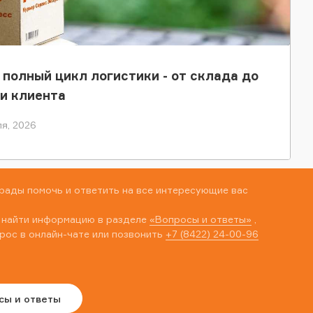
 полный цикл логистики - от склада до
и клиента
я, 2026
рады помочь и ответить на все интересующие вас
 найти информацию в разделе
«Вопросы и ответы»
,
рос в онлайн-чате или позвонить
+7 (8422) 24-00-96
сы и ответы