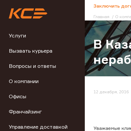
;
Заключить дог
Главная
О комп
Услуги
В Каз
Вызвать курьера
нераб
Вопросы и ответы
О компании
12 декабря, 2016
Офисы
Франчайзинг
Управление доставкой
Уважаемые кли