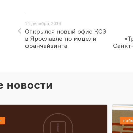
14 декабря, 2016
Открылся новый офис КСЭ
в Ярославле по модели
«Т
франчайзинга
Санкт
е новости
я
соб