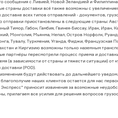
о сообщения с Ливией, Новой Зеландией и Филиппина
ые страны доставки всё также возможны с увеличение
 доставке всех типов отправлений - документов, грузо
о отправки приостановлены в следующие страны: Авст
ный Тимор, Габон, Гамбия, Гвинея-Биссау, Ирак, Иран, Ка
кий, Монголия, Мьянма, Непал, Остров Норфолк, Руанда
нга, Тувалу, Туркмения, Уганда, Фиджи, Французская П
ахстан и Киргизию возможны только наземным трансп
е партнёры пересмотрели процесс приема и доставки
емя (в зависимости от страны и тяжести ситуации) от 
доставки (POD).
изменения будут действовать до дальнейшего уведом
 благополучие наших клиентов остается для нас перво
 Экспресс" приносит извинения за возможные неудобс
ны, прилагаем все усилия для решения вопросов грузо