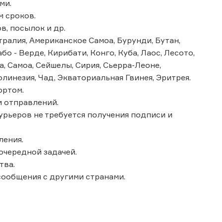
ми.
м сроков.
в, посылок и др.
ралия, Американское Самоа, Бурунди, Бутан,
бо - Верде, Кирибати, Конго, Куба, Лаос, Лесото,
, Самоа, Сейшелы, Сирия, Сьерра-Леоне,
олинезия, Чад, Экваториальная Гвинея, Эритрея.
ортом.
 отправлений.
курьеров не требуется получения подписи и
ления.
очередной задачей.
тва.
сообщения с другими странами.