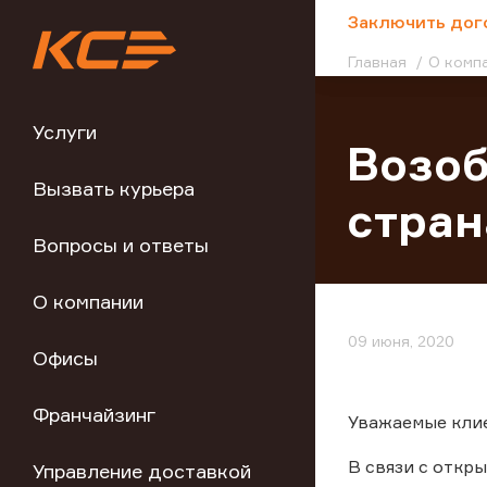
;
Заключить дог
Главная
О комп
Услуги
Возоб
Вызвать курьера
стра
Вопросы и ответы
О компании
09 июня, 2020
Офисы
Франчайзинг
Уважаемые кли
В связи с откр
Управление доставкой