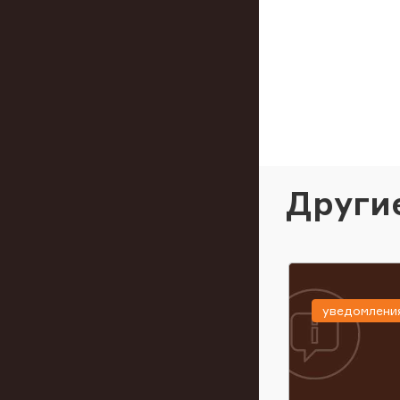
Други
уведомлени