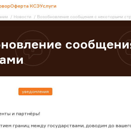
овор
Оферта КСЭ
Услуги
ании
Новости
Возобновление сообщения с некоторыми ст
новление сообщени
нами
уведомления
енты и партнёры!
ытием границ между государствами, доводим до ваше