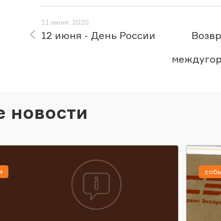
11 июня, 2020
12 июня - День России
Возв
междугор
е новости
я
соб