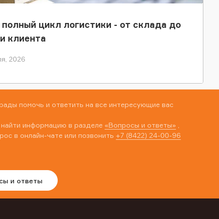
 полный цикл логистики - от склада до
и клиента
я, 2026
рады помочь и ответить на все интересующие вас
 найти информацию в разделе
«Вопросы и ответы»
,
рос в онлайн-чате или позвонить
+7 (8422) 24-00-96
сы и ответы