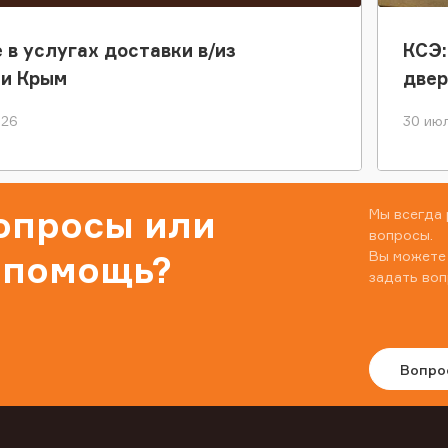
 в услугах доставки в/из
КСЭ:
ки Крым
двер
026
30 июл
вопросы или
Мы всегда 
вопросы.
Вы можете
 помощь?
задать воп
Вопро