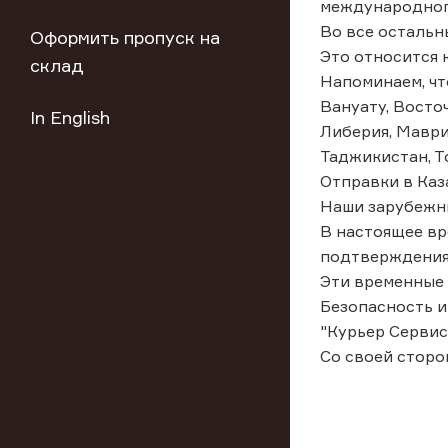
международног
Во все остальн
Оформить пропуск на
Это относится к
склад
Напоминаем, чт
Вануату, Восточ
In English
Либерия, Маври
Таджикистан, То
Отправки в Каз
Наши зарубежны
В настоящее вр
подтверждения 
Эти временные 
Безопасность и
"Курьер Сервис
Со своей сторо