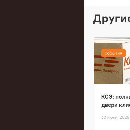
Други
события
КСЭ: полн
двери кли
30 июля, 2026