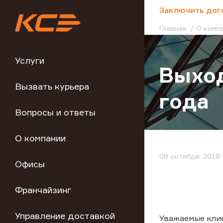
;
Заключить дог
Главная
О комп
Услуги
Выход
Вызвать курьера
года
Вопросы и ответы
О компании
08 октября, 2018
Офисы
Франчайзинг
Управление доставкой
Уважаемые кли