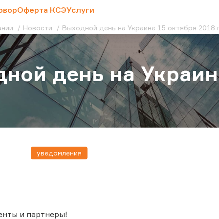
овор
Оферта КСЭ
Услуги
ании
Новости
Выходной день на Украине 15 октября 2018 
ной день на Украин
уведомления
енты и партнеры!