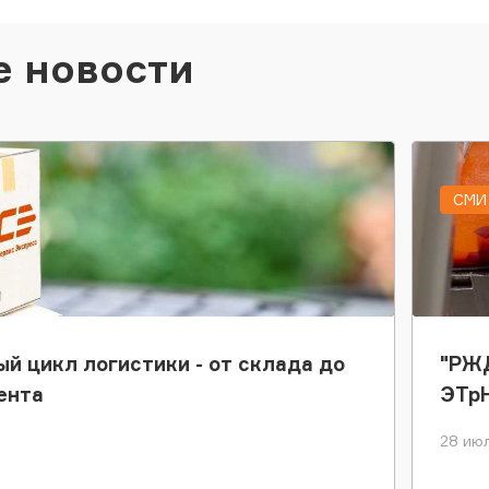
е новости
СМИ 
ый цикл логистики - от склада до
"РЖД
ента
ЭТр
28 июл