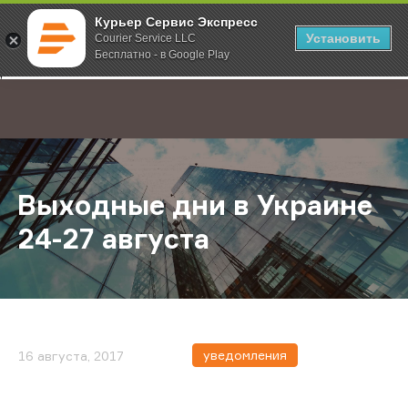
Курьер Сервис Экспресс
Установить
Courier Service LLC
Бесплатно - в Google Play
Главная
О компании
Новости
Выходные дни в Украине 24-27 авг
;
Выходные дни в Украине
24-27 августа
уведомления
16 августа, 2017