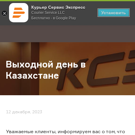
Курьер Сервис Экспресс
Установить
Courier Service LLC
Бесплатно - в Google Play
Главная
О компании
Новости
Выходной день в Казахстане
;
Выходной день в
Казахстане
12 декабря, 2023
Уважаемые клиенты, информируем вас о том, что