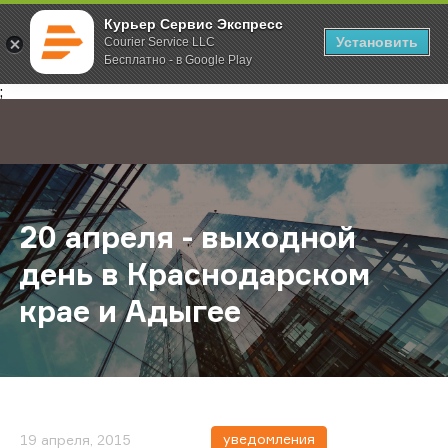
Курьер Сервис Экспресс
Установить
Courier Service LLC
Бесплатно - в Google Play
Главная
О компании
Новости
20 апреля - выходной день в Кра
;
20 апреля - выходной
день в Краснодарском
крае и Адыгее
уведомления
19 апреля, 2015