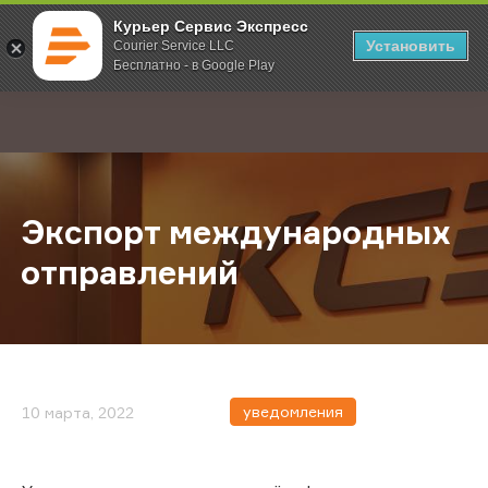
Курьер Сервис Экспресс
Установить
Courier Service LLC
Бесплатно - в Google Play
Главная
О компании
Новости
Экспорт международных отправл
;
Экспорт международных
отправлений
уведомления
10 марта, 2022