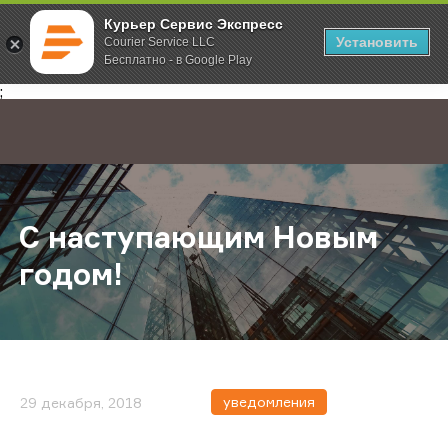
Курьер Сервис Экспресс
Установить
Courier Service LLC
Бесплатно - в Google Play
Главная
О компании
Новости
С наступающим Новым годом!
;
С наступающим Новым
годом!
уведомления
29 декабря, 2018