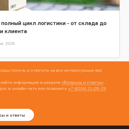
 полный цикл логистики - от склада до
и клиента
я, 2026
рады помочь и ответить на все интересующие вас
 найти информацию в разделе
«Вопросы и ответы»
,
рос в онлайн-чате или позвонить
+7 (4234) 21-00-19
сы и ответы