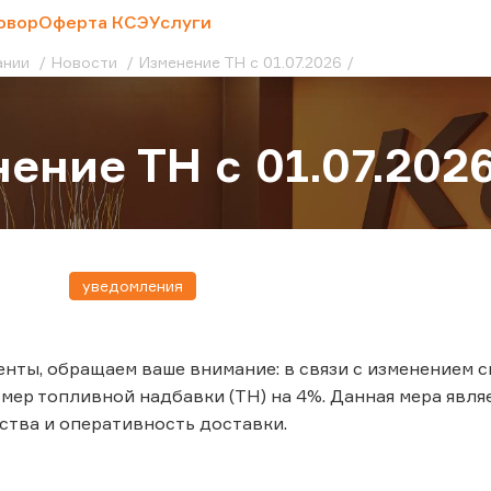
овор
Оферта КСЭ
Услуги
ании
Новости
Изменение ТН с 01.07.2026
ение ТН с 01.07.202
уведомления
нты, обращаем ваше внимание: в связи с изменением си
мер топливной надбавки (ТН) на 4%. Данная мера явля
ства и оперативность доставки.