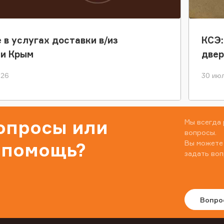
 в услугах доставки в/из
КСЭ:
ки Крым
двер
026
30 июл
вопросы или
Мы всегда 
вопросы.
Вы можете
 помощь?
задать воп
Вопро