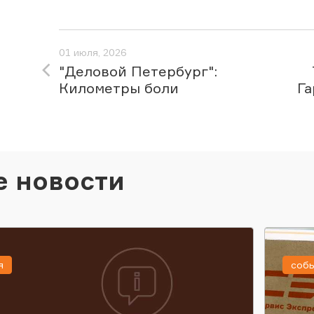
01 июля, 2026
"Деловой Петербург":
Километры боли
Га
е новости
я
соб