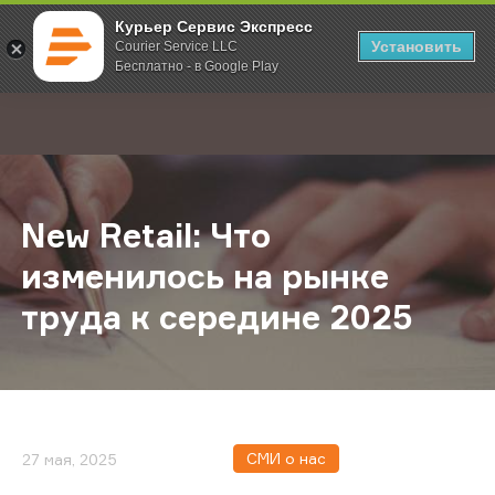
Курьер Сервис Экспресс
Установить
Courier Service LLC
Бесплатно - в Google Play
Главная
О компании
Новости
New Retail: Что изменилось на ры
;
New Retail: Что
изменилось на рынке
труда к середине 2025
СМИ о нас
27 мая, 2025