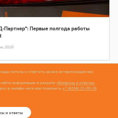
-Партнер": Первые полгода работы
Н
я, 2026
рады помочь и ответить на все интересующие вас
 найти информацию в разделе
«Вопросы и ответы»
,
рос в онлайн-чате или позвонить
+7 (4234) 21-00-19
сы и ответы