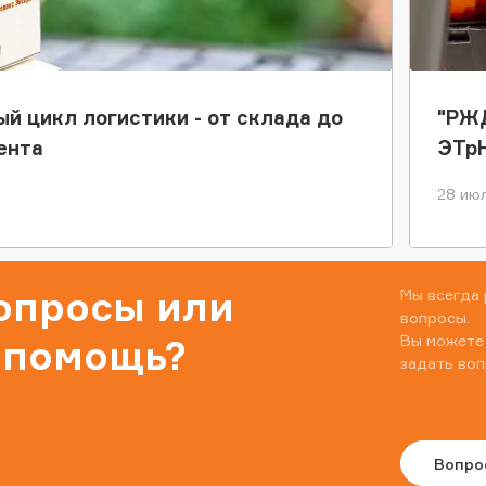
ый цикл логистики - от склада до
"РЖД
ента
ЭТр
28 июл
вопросы или
Мы всегда 
вопросы.
Вы можете
 помощь?
задать воп
Вопро