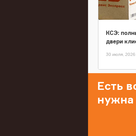
КСЭ: полн
двери кли
30 июля, 2026
Есть 
нужна