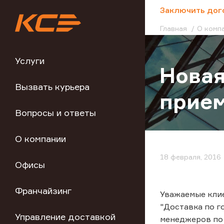
;
Заключить дог
Главная
О комп
Услуги
Новая
Вызвать курьера
прием
Вопросы и ответы
О компании
18 февраля, 2016
Офисы
Франчайзинг
Уважаемые клиен
"Доставка по г
Управление доставкой
менеджеров по т