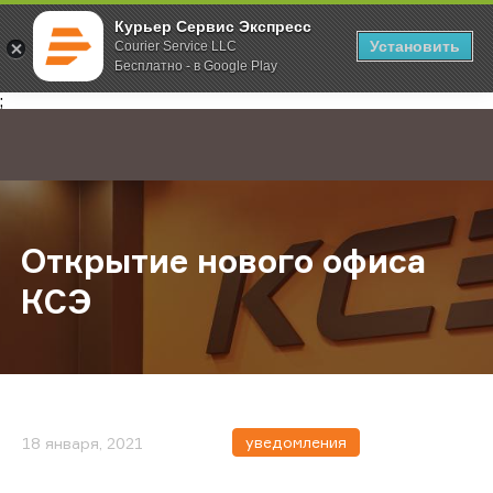
Курьер Сервис Экспресс
Установить
Courier Service LLC
Бесплатно - в Google Play
Главная
О компании
Новости
Открытие нового офиса КСЭ
;
Открытие нового офиса
КСЭ
уведомления
18 января, 2021