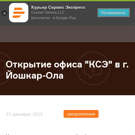
Курьер Сервис Экспресс
Установить
Courier Service LLC
Бесплатно - в Google Play
Главная
О компании
Новости
Открытие офиса "КСЭ" в г. Йошка
;
Открытие офиса "КСЭ" в г.
Йошкар-Ола
уведомления
15 декабря, 2019