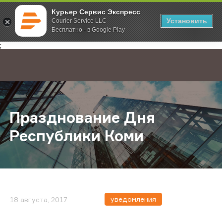
Курьер Сервис Экспресс
Установить
Courier Service LLC
Бесплатно - в Google Play
Главная
О компании
Новости
Празднование Дня Республики К
;
Празднование Дня
Республики Коми
уведомления
18 августа, 2017