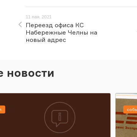
11 мая, 2021
Переезд офиса КС
Набережные Челны на
новый адрес
е новости
я
соб