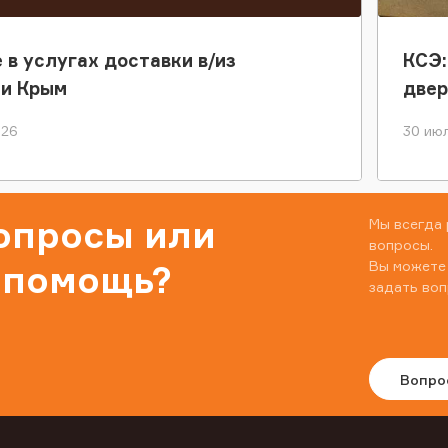
 в услугах доставки в/из
КСЭ:
ки Крым
двер
026
30 июл
вопросы или
Мы всегда 
вопросы.
Вы можете
 помощь?
задать воп
Вопро