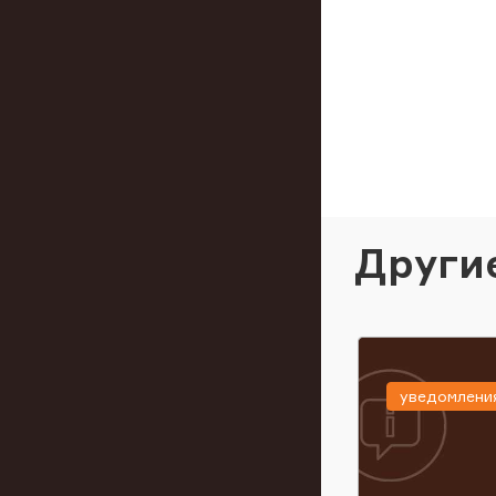
Други
уведомлени