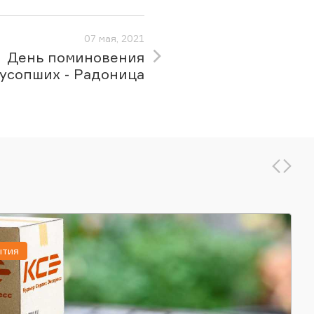
07 мая, 2021
День поминовения
усопших - Радоница
ытия