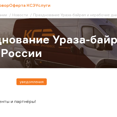
овор
Оферта КСЭ
Услуги
ании
Новости
Празднование Ураза-байрам и нерабочие дни
нование Ураза-байр
 России
уведомления
енты и партнёры!