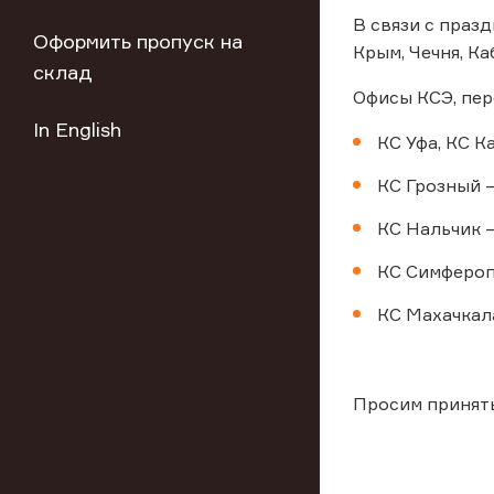
В связи с праз
Оформить пропуск на
Крым, Чечня, К
склад
Офисы КСЭ, пер
In English
КС Уфа, КС К
КС Грозный – 
КС Нальчик –
КС Симферопо
КС Махачкала 
Просим принят