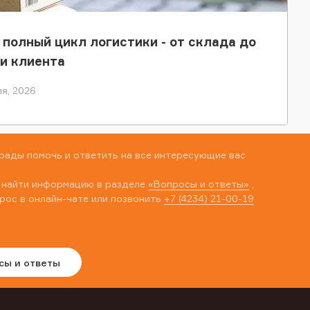
 полный цикл логистики - от склада до
и клиента
я, 2026
рады помочь и ответить на все интересующие вас
 найти информацию в разделе
«Вопросы и ответы»
,
рос в онлайн-чате или позвонить
+7 (4234) 21-00-19
сы и ответы