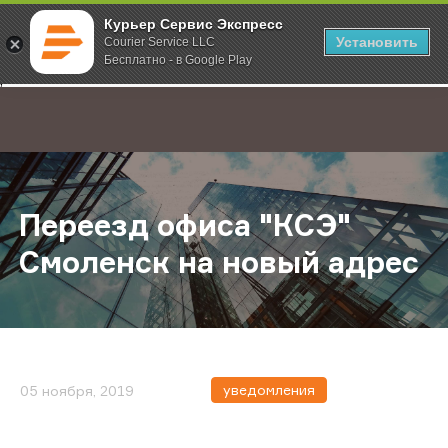
Курьер Сервис Экспресс
Установить
Courier Service LLC
Бесплатно - в Google Play
Главная
О компании
Новости
Переезд офиса "КСЭ" Смоленск н
;
Переезд офиса "КСЭ"
Смоленск на новый адрес
уведомления
05 ноября, 2019