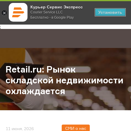
Курьер Сервис Экспресс
Установить
Courier Service LLC
Бесплатно - в Google Play
Главная
О компании
Новости
Retail.ru: Рынок складской недв
;
Retail.ru: Рынок
складской недвижимости
охлаждается
СМИ о нас
11 июня, 2026