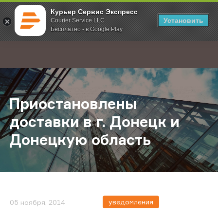
Курьер Сервис Экспресс
Установить
Courier Service LLC
Бесплатно - в Google Play
Главная
О компании
Новости
Приостановлены доставки в г. До
;
Приостановлены
доставки в г. Донецк и
Донецкую область
уведомления
05 ноября, 2014