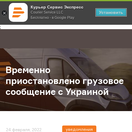
Курьер Сервис Экспресс
Установить
Courier Service LLC
Бесплатно - в Google Play
Главная
О компании
Новости
Временно приостановлено грузо
;
Временно
приостановлено грузовое
сообщение с Украиной
уведомления
24 февраля, 2022