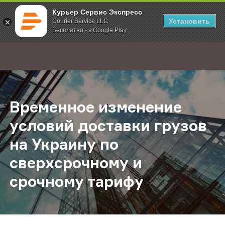
Курьер Сервис Экспресс
Установить
Courier Service LLC
Бесплатно - в Google Play
Главная
О компании
Новости
Временное изменение условий дос
;
Временное изменение
условий доставки грузов
на Украину по
сверхсрочному и
срочному тарифу